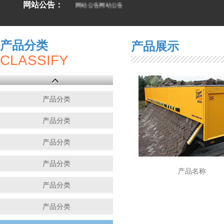
网站公告：
网站公告网站公告
产品分类
产品展示
CLASSIFY
产品分类
产品分类
产品分类
产品分类
产品名称
产品分类
产品分类