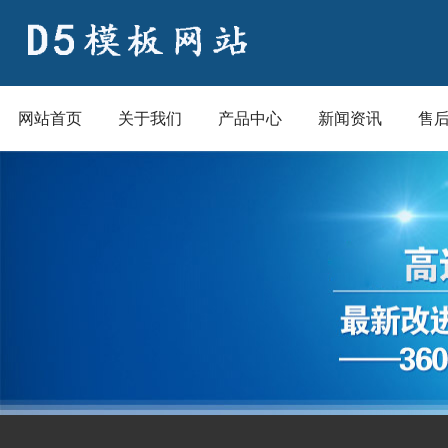
网站首页
关于我们
产品中心
新闻资讯
售